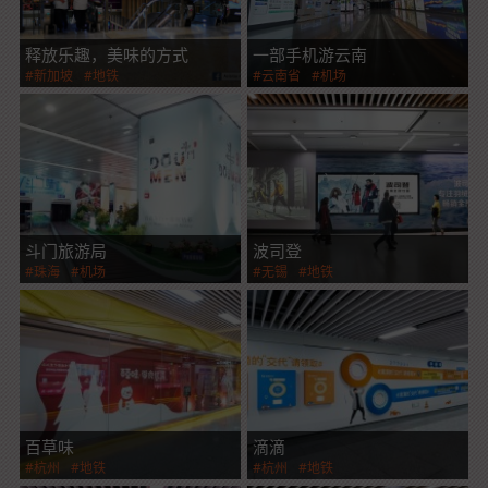
释放乐趣，美味的方式
一部手机游云南
#新加坡
#地铁
#云南省
#机场
斗门旅游局
波司登
#珠海
#机场
#无锡
#地铁
百草味
滴滴
#杭州
#地铁
#杭州
#地铁