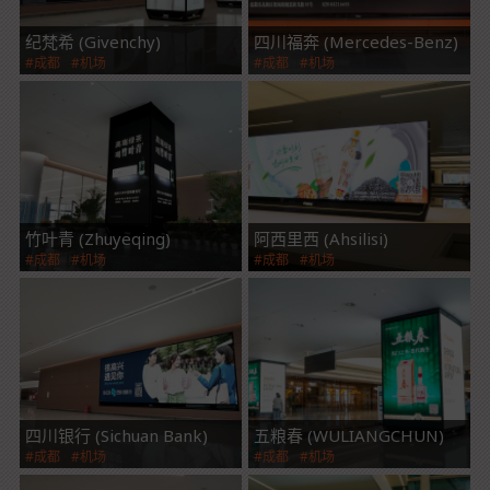
纪梵希 (Givenchy)
四川福奔 (Mercedes-Benz)
#成都
#机场
#成都
#机场
竹叶青 (Zhuyeqing)
阿西里西 (Ahsilisi)
#成都
#机场
#成都
#机场
四川银行 (Sichuan Bank)
五粮春 (WULIANGCHUN)
#成都
#机场
#成都
#机场