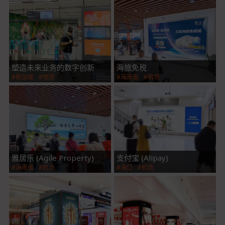
塑造未来业务的数字创新
海旅免税
#新加坡
#地铁
#海南省
#机场
雅居乐 (Agile Property)
支付宝 (Alipay)
#海南省
#机场
#海口
#机场