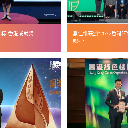
标-香港成就奖”
雅仕维获颁“2022香港
更多 >