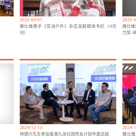
2025-04-01
2025-0
雅仕维携手《亚洲户外》杂志呈献媒体专栏（4月
雅仕维
刊）
力奖-
2024-12-13
2024-1
林德兴先生参加香港九龙社团师友计划年度总结
雅仕维