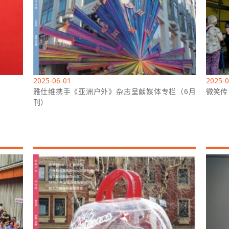
2025-06-01
2025-0
雅仕维携手《亚洲户外》杂志呈献媒体专栏（6月
微笑传
刊）