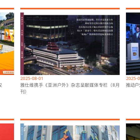
2025-08-01
2025-0
权
雅仕维携手《亚洲户外》杂志呈献媒体专栏（8月
推动户
刊）