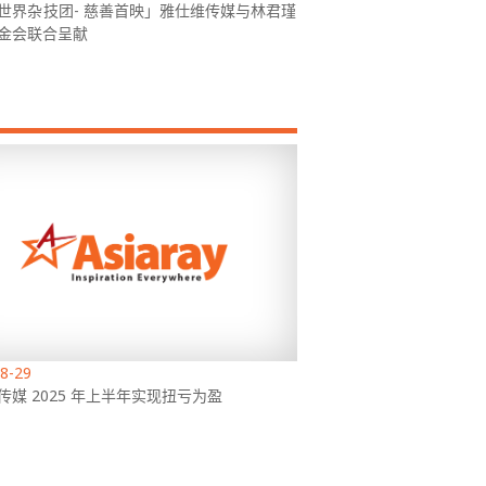
世界杂技团- 慈善首映」雅仕维传媒与林君瑾
金会联合呈献
8-29
传媒 2025 年上半年实现扭亏为盈