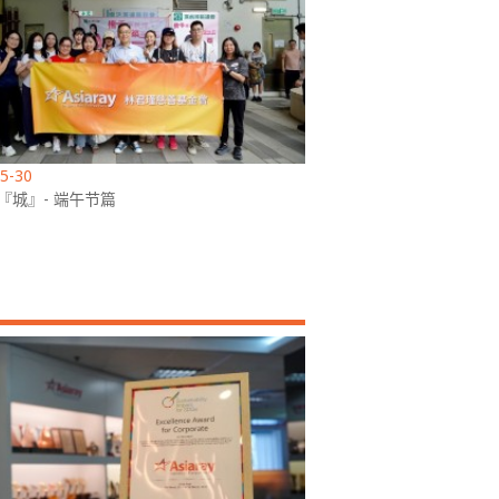
5-30
『城』- 端午节篇