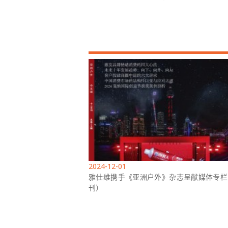
2024-12-01
雅仕维携手《亚洲户外》杂志呈献媒体专栏
刊）