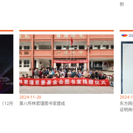
例
2024-11-20
2024-1
（12月
第八所林君瑾图书室建成
东方网
证明商