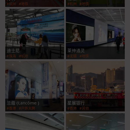
#杭州
#地铁
#杭州
#地铁
迪士尼
莱绅通灵
#珠海
#机场
#无锡
#地铁
兰蔻 (Lancôme )
星展银行
#香港
#户外大牌
#香港
#其他