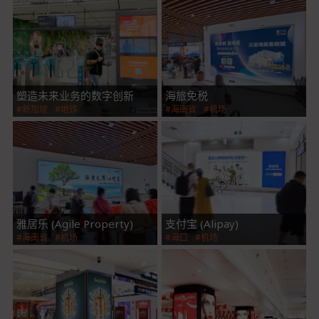
塑造未来业务的数字创新
海旅免税
#新加坡
#地铁
#海南省
#机场
雅居乐 (Agile Property)
支付宝 (Alipay)
#海南省
#机场
#海口
#机场