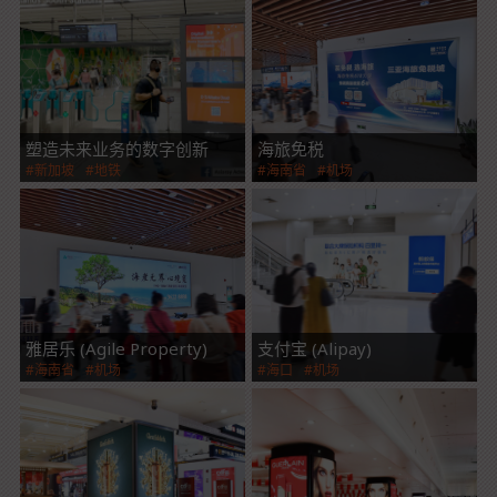
塑造未来业务的数字创新
海旅免税
#新加坡
#地铁
#海南省
#机场
雅居乐 (Agile Property)
支付宝 (Alipay)
#海南省
#机场
#海口
#机场