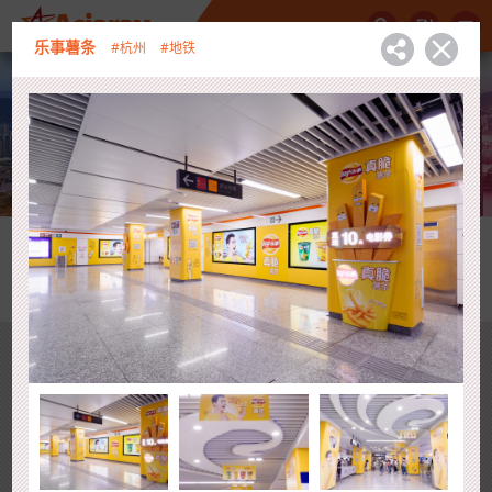
EN
乐事薯条
#杭州
#地铁
广告媒体