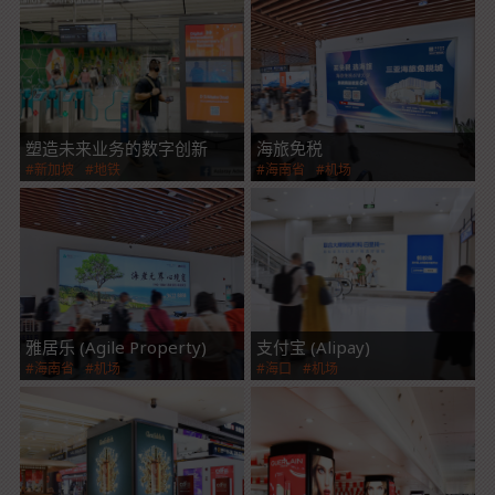
塑造未来业务的数字创新
海旅免税
#新加坡
#地铁
#海南省
#机场
雅居乐 (Agile Property)
支付宝 (Alipay)
#海南省
#机场
#海口
#机场