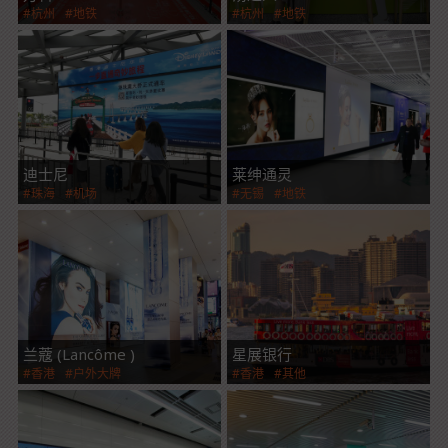
#杭州
#地铁
#杭州
#地铁
迪士尼
莱绅通灵
#珠海
#机场
#无锡
#地铁
兰蔻 (Lancôme )
星展银行
#香港
#户外大牌
#香港
#其他