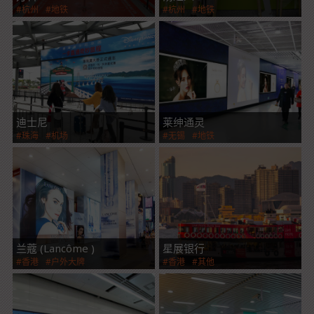
#杭州
#地铁
#杭州
#地铁
迪士尼
莱绅通灵
#珠海
#机场
#无锡
#地铁
兰蔻 (Lancôme )
星展银行
#香港
#户外大牌
#香港
#其他