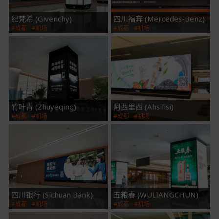
纪梵希 (Givenchy)
四川福奔 (Mercedes-Benz)
#成都
#机场
#成都
#机场
竹叶青 (Zhuyeqing)
阿西里西 (Ahsilisi)
#成都
#机场
#成都
#机场
四川银行 (Sichuan Bank)
五粮春 (WULIANGCHUN)
#成都
#机场
#成都
#机场