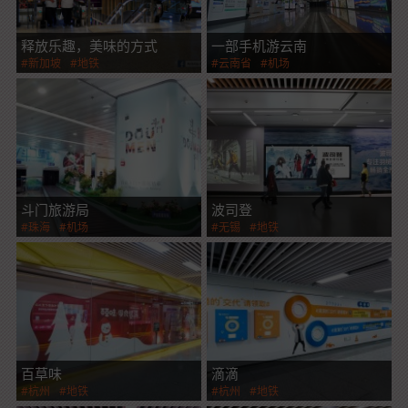
释放乐趣，美味的方式
一部手机游云南
#新加坡
#地铁
#云南省
#机场
斗门旅游局
波司登
#珠海
#机场
#无锡
#地铁
百草味
滴滴
#杭州
#地铁
#杭州
#地铁