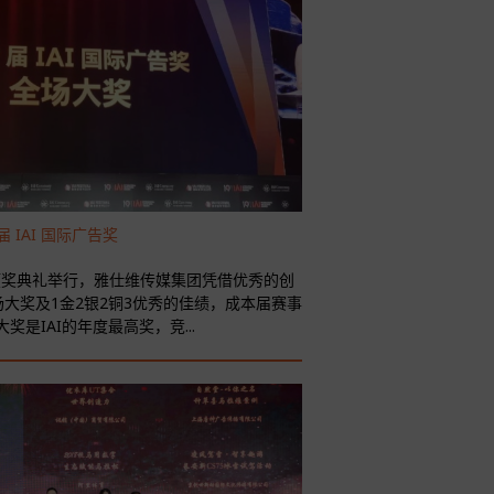
 IAI 国际广告奖
告奖颁奖典礼举行，雅仕维传媒集团凭借优秀的创
大奖及1金2银2铜3优秀的佳绩，成本届赛事
奖是IAI的年度最高奖，竞...