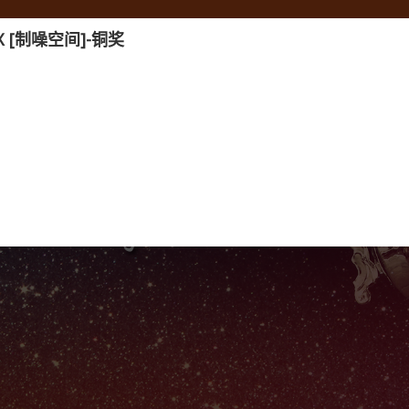
间管理
广告媒体
创新技术
最新动态
社会责任
 [制噪空间]-铜奖
Leading with Brilliance