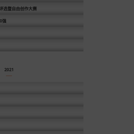
品评选暨自由创作大赛
0强
2021